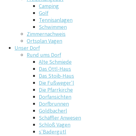
Camping
Golf
Tennisanlagen
Schwimmen
Zimmernachweis
Ortsplan Vagen
Unser Dorf
Rund ums Dorf
Alte Schmiede
Das Öttl-Haus
Das Stoib-Haus
Die Fußweger'l
Die Pfarrkirche
Dorfansichten
Dorfbrunnen
Goldbacherl
Schäffler Anwesen
Schloß Vagen
s'Badergütl