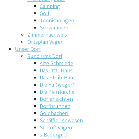
Camping
Golf
Tennisanlagen
Schwimmen
Zimmernachweis
Ortsplan Vagen
Unser Dorf
Rund ums Dorf
Alte Schmiede
Das Öttl-Haus
Das Stoib-Haus
Die Fußweger'l
Die Pfarrkirche
Dorfansichten
Dorfbrunnen
Goldbacherl
Schäffler Anwesen
Schloß Vagen
s'Badergütl