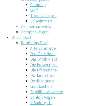
Camping
Golf
Tennisanlagen
Schwimmen
Zimmernachweis
Ortsplan Vagen
Unser Dorf
Rund ums Dorf
Alte Schmiede
Das Öttl-Haus
Das Stoib-Haus
Die Fußweger'l
Die Pfarrkirche
Dorfansichten
Dorfbrunnen
Goldbacherl
Schäffler Anwesen
Schloß Vagen
s'Badergütl