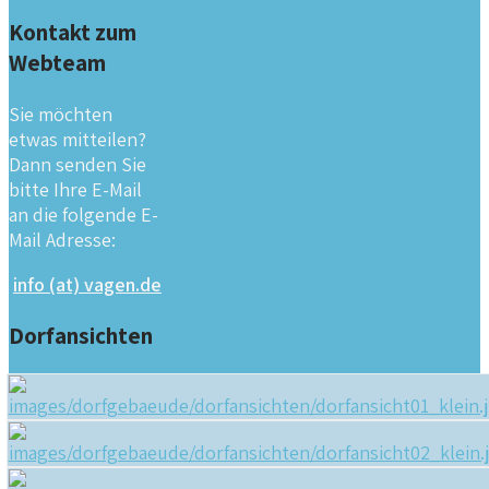
Kontakt zum
Webteam
Sie möchten
etwas mitteilen?
Dann senden Sie
bitte Ihre E-Mail
an die folgende E-
Mail Adresse:
info (at) vagen.de
Dorfansichten