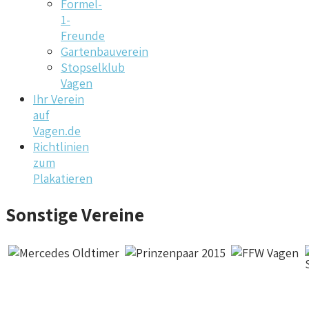
Formel-
1-
Freunde
Gartenbauverein
Stopselklub
Vagen
Ihr Verein
auf
Vagen.de
Richtlinien
zum
Plakatieren
Sonstige Vereine