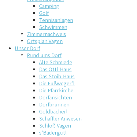
Camping
Golf
Tennisanlagen
Schwimmen
Zimmernachweis
Ortsplan Vagen
Unser Dorf
Rund ums Dorf
Alte Schmiede
Das Öttl-Haus
Das Stoib-Haus
Die Fußweger'l
Die Pfarrkirche
Dorfansichten
Dorfbrunnen
Goldbacherl
Schäffler Anwesen
Schloß Vagen
s'Badergütl