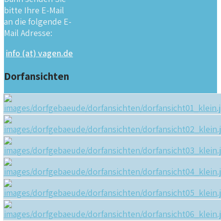
bitte Ihre E-Mail
an die folgende E-
Mail Adresse:
info (at) vagen.de
Dorfansichten