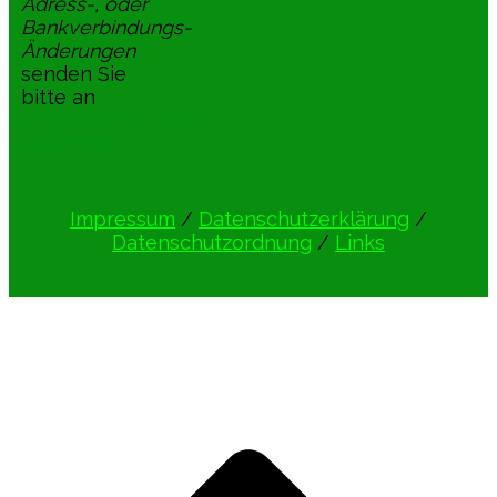
Adress-, oder
Bankverbindungs-
Änderungen
senden Sie
bitte an
mitgliedschaft@ogv-
vagen.de
Impressum
/
Datenschutzerklärung
/
Datenschutzordnung
/
Links