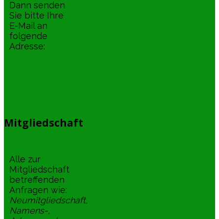
Dann senden
Sie bitte Ihre
E-Mail an
folgende
Adresse:
info@ogv-
vagen.de
Mitgliedschaft
Alle zur
Mitgliedschaft
betreffenden
Anfragen wie:
Neumitgliedschaft,
Namens-,