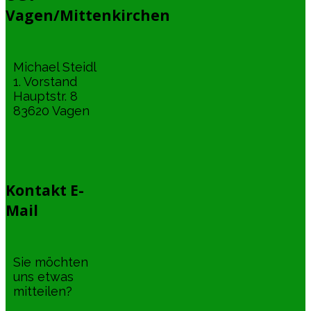
Vagen/Mittenkirchen
Michael Steidl
1. Vorstand
Hauptstr. 8
83620 Vagen
Kontakt E-
Mail
Sie möchten
uns etwas
mitteilen?