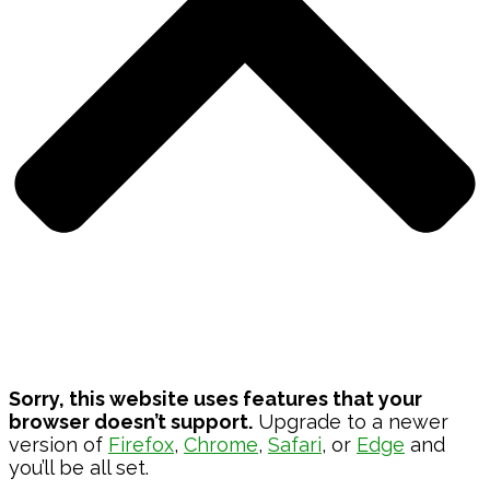
Sorry, this website uses features that your
browser doesn’t support.
Upgrade to a newer
version of
Firefox
,
Chrome
,
Safari
, or
Edge
and
you’ll be all set.