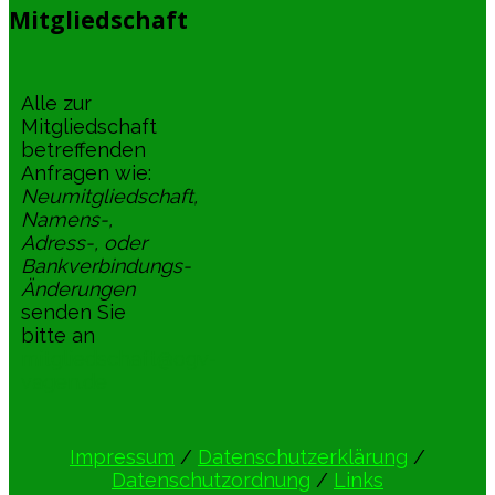
Mitgliedschaft
Alle zur
Mitgliedschaft
betreffenden
Anfragen wie:
Neumitgliedschaft,
Namens-,
Adress-, oder
Bankverbindungs-
Änderungen
senden Sie
bitte an
mitgliedschaft@ogv-
vagen.de
Impressum
/
Datenschutzerklärung
/
Datenschutzordnung
/
Links