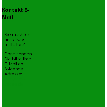
Kontakt E-
Mail
Sie möchten
uns etwas
mitteilen?
Dann senden
Sie bitte Ihre
E-Mail an
folgende
Adresse:
info@ogv-
vagen.de