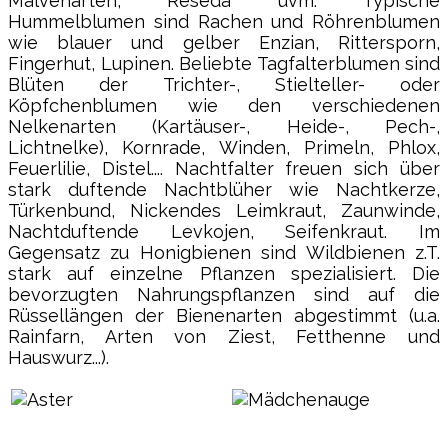
Malvenarten, Reseda uvm. Typische
Hummelblumen sind Rachen und Röhrenblumen
wie blauer und gelber Enzian, Rittersporn,
Fingerhut, Lupinen. Beliebte Tagfalterblumen sind
Blüten der Trichter-, Stielteller- oder
Köpfchenblumen wie den verschiedenen
Nelkenarten (Kartäuser-, Heide-, Pech-,
Lichtnelke), Kornrade, Winden, Primeln, Phlox,
Feuerlilie, Distel.... Nachtfalter freuen sich über
stark duftende Nachtblüher wie Nachtkerze,
Türkenbund, Nickendes Leimkraut, Zaunwinde,
Nachtduftende Levkojen, Seifenkraut. Im
Gegensatz zu Honigbienen sind Wildbienen z.T.
stark auf einzelne Pflanzen spezialisiert. Die
bevorzugten Nahrungspflanzen sind auf die
Rüssellängen der Bienenarten abgestimmt (u.a.
Rainfarn, Arten von Ziest, Fetthenne und
Hauswurz...).