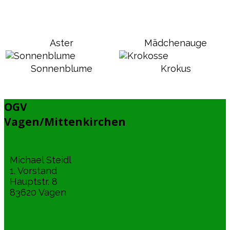
Aster
Mädchenauge
Sonnenblume
Krokus
OGV
Vagen/Mittenkirchen
Michael Steidl
1. Vorstand
Hauptstr. 8
83620 Vagen