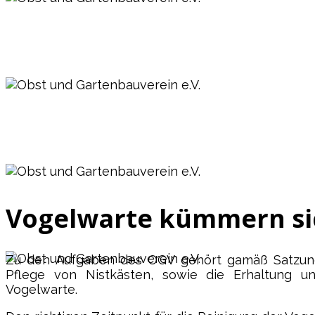
Obst und Gartenbauverein e.V.
Vagen / Mittenkirchen
Obst und Gartenbauverein e.V.
Vagen / Mittenkirchen
Obst und Gartenbauverein e.V.
Vogelwarte kümmern si
Vagen / Mittenkirchen
Zu den Aufgaben des OGV gehört gamäß Satzung u
Pflege von Nistkästen, sowie die Erhaltung u
Obst und Gartenbauverein e.V.
Vogelwarte.