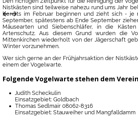
Den richtigen Zeitpunkt für die Reinigung der Vogel-
Vagen / Mittenkirchen
Nistkästen sind teilweise nahezu rund ums Jahr bele
bereits im Februar beginnen und zieht sich - je
September, spätestens ab Ende September ziehen
Mäusearten und Siebenschläfer, in die Kästen
Artenschutz. Aus diesem Grund wurden die Vo
Mittenkirchen wiederholt von der Jägerschaft geb
Winter vorzunehmen.
Wer sich gerne an der Frühjahrsaktion der Nistkäs
einem der Vogelwarte.
Folgende Vogelwarte stehen dem Verein
Judith Scheckulin
Einsatzgebiet: Goldbach
Thomas Sedlmair 08062-8316
Einsatzgebiet: Stauweiher und Mangfalldamm