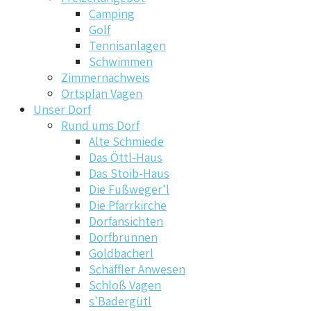
Camping
Golf
Tennisanlagen
Schwimmen
Zimmernachweis
Ortsplan Vagen
Unser Dorf
Rund ums Dorf
Alte Schmiede
Das Öttl-Haus
Das Stoib-Haus
Die Fußweger'l
Die Pfarrkirche
Dorfansichten
Dorfbrunnen
Goldbacherl
Schäffler Anwesen
Schloß Vagen
s'Badergütl