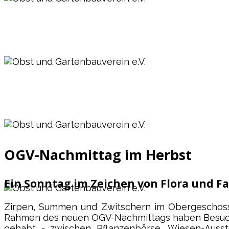
Obst und Gartenbauverein e.V.
Vagen / Mittenkirchen
Obst und Gartenbauverein e.V.
Vagen / Mittenkirchen
Obst und Gartenbauverein e.V.
OGV-Nachmittag im Herbst
Vagen / Mittenkirchen
Ein Sonntag im Zeichen von Flora und F
Zirpen, Summen und Zwitschern im Obergeschoss, 
Obst und Gartenbauverein e.V.
Rahmen des neuen OGV-Nachmittags haben Besuc
gehabt - zwischen Pflanzenbörse, Wiesen-Ausst