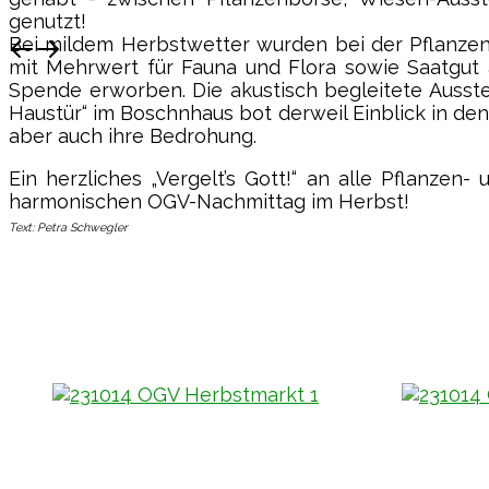
genutzt!
Vagen / Mittenkirchen
Bei mildem Herbstwetter wurden bei der Pflanzen
mit Mehrwert für Fauna und Flora sowie Saatgut
Spende erworben. Die akustisch begleitete Ausste
Haustür“ im Boschnhaus bot derweil Einblick in de
aber auch ihre Bedrohung.
Ein herzliches „Vergelt’s Gott!“ an alle Pflanze
harmonischen OGV-Nachmittag im Herbst!
Text: Petra Schwegler