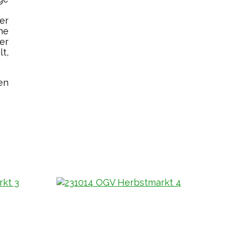
er
ne
er
t,
en