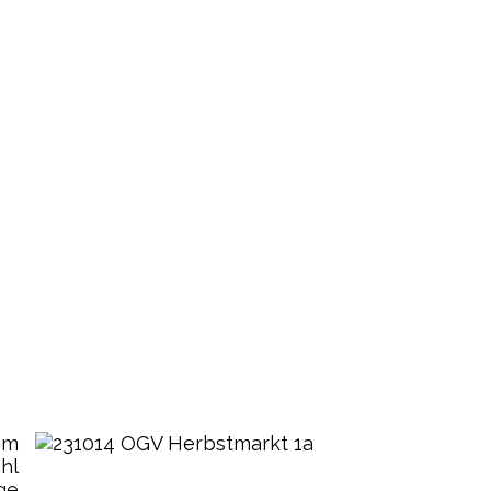
Im
hl
ge