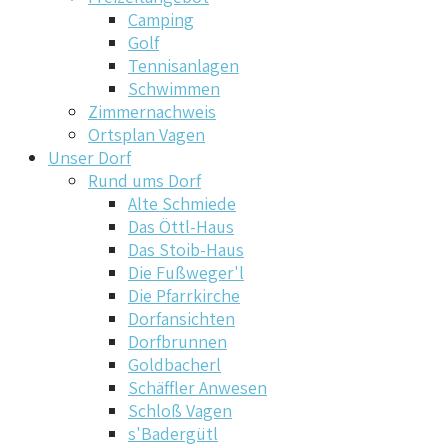
Camping
Golf
Tennisanlagen
Schwimmen
Zimmernachweis
Ortsplan Vagen
Unser Dorf
Rund ums Dorf
Alte Schmiede
Das Öttl-Haus
Das Stoib-Haus
Die Fußweger'l
Die Pfarrkirche
Dorfansichten
Dorfbrunnen
Goldbacherl
Schäffler Anwesen
Schloß Vagen
s'Badergütl