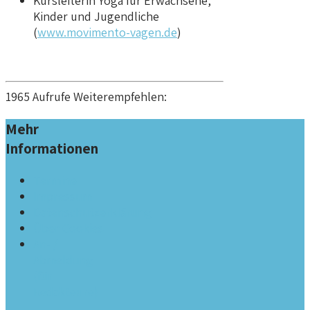
Kursleiterin Yoga für Erwachsene,
Kinder und Jugendliche
(
www.movimento-vagen.de
)
1965 Aufrufe Weiterempfehlen:
Mehr
Informationen
Termine
Impressum
Datenschutzerklärung
Über Cookies
An- /
Abmeldung
(für
Redakteure)