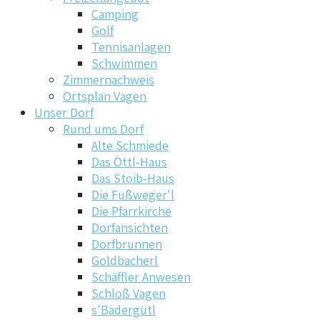
Camping
Golf
Tennisanlagen
Schwimmen
Zimmernachweis
Ortsplan Vagen
Unser Dorf
Rund ums Dorf
Alte Schmiede
Das Öttl-Haus
Das Stoib-Haus
Die Fußweger'l
Die Pfarrkirche
Dorfansichten
Dorfbrunnen
Goldbacherl
Schäffler Anwesen
Schloß Vagen
s'Badergütl