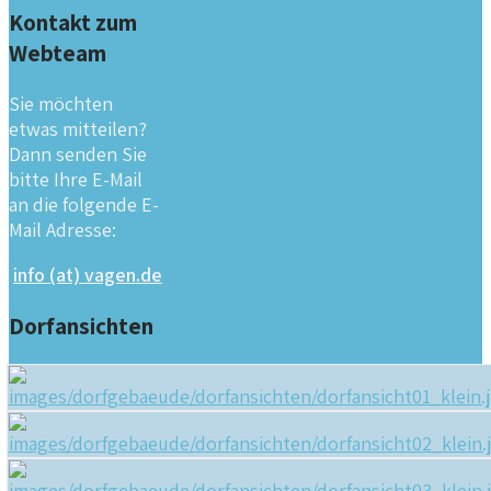
Kontakt zum
Webteam
Sie möchten
etwas mitteilen?
Dann senden Sie
bitte Ihre E-Mail
an die folgende E-
Mail Adresse:
info (at) vagen.de
Dorfansichten